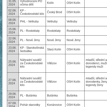
31.05.
Vyhodnocení PO
Kolín
OSH Kolín
2024
očima dětí
02.06.
KP -
Český Brod
OSH Kolín
2024
Českobrodské kilo
08.06.
PHL - Veltruby
Veltruby
Veltruby
2024
15.06.
PL - Rostoklaty
Rostoklaty
Rostoklaty
2024
22.06.
PL - Nové Jirny
Nové Jirny
Nové Jirny
2024
23.06.
KP - Starokolínská
Starý Kolín
OSH Kolín
2024
šedsátka
Náhradní soutěž
mladší, střední a
25.06.
za Českobrodské
Vítězov
OSH Kolín
dorostenci, muži
2024
kilo
legendy muži
Náhradní soutěž
mladší, střední a
27.06.
za Českobrodské
Vítězov
OSH Kolín
dorostenky, ženy
2024
kilo
legendy ženy
29.06.
PL - Bulánka
Bulánka
Bulánka
2024
07.09.
Pohár starostky
Konárovice
OSH Kolín
2024