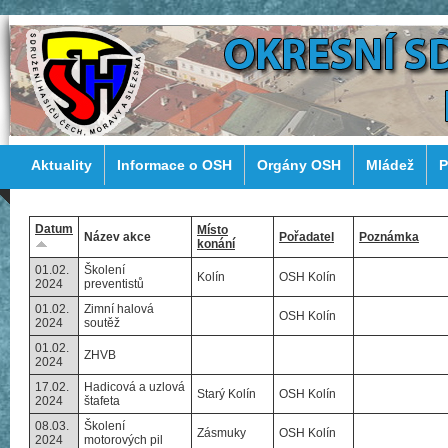
Aktuality
Informace o OSH
Orgány OSH
Mládež
P
Datum
Místo
Název akce
Pořadatel
Poznámka
konání
01.02.
Školení
Kolín
OSH Kolín
2024
preventistů
01.02.
Zimní halová
OSH Kolín
2024
soutěž
01.02.
ZHVB
2024
17.02.
Hadicová a uzlová
Starý Kolín
OSH Kolín
2024
štafeta
08.03.
Školení
Zásmuky
OSH Kolín
2024
motorových pil