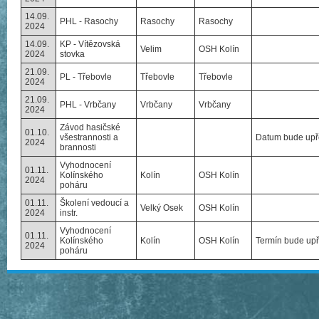
14.09.
PHL - Rasochy
Rasochy
Rasochy
2024
14.09.
KP - Vítězovská
Velim
OSH Kolín
2024
stovka
21.09.
PL - Třebovle
Třebovle
Třebovle
2024
21.09.
PHL - Vrbčany
Vrbčany
Vrbčany
2024
Závod hasičské
01.10.
všestrannosti a
Datum bude upř
2024
brannosti
Vyhodnocení
01.11.
Kolínského
Kolín
OSH Kolín
2024
poháru
01.11.
Školení vedoucí a
Velký Osek
OSH Kolín
2024
instr.
Vyhodnocení
01.11.
Kolínského
Kolín
OSH Kolín
Termín bude up
2024
poháru