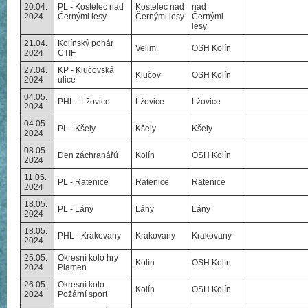
20.04.
PL - Kostelec nad
Kostelec nad
nad
2024
Černými lesy
Černými lesy
Černými
lesy
21.04.
Kolínský pohár
Velim
OSH Kolín
2024
CTIF
27.04.
KP - Klučovská
Klučov
OSH Kolín
2024
ulice
04.05.
PHL - Lžovice
Lžovice
Lžovice
2024
04.05.
PL - Kšely
Kšely
Kšely
2024
08.05.
Den záchranářů
Kolín
OSH Kolín
2024
11.05.
PL - Ratenice
Ratenice
Ratenice
2024
18.05.
PL - Lány
Lány
Lány
2024
18.05.
PHL - Krakovany
Krakovany
Krakovany
2024
25.05.
Okresní kolo hry
Kolín
OSH Kolín
2024
Plamen
26.05.
Okresní kolo
Kolín
OSH Kolín
2024
Požární sport