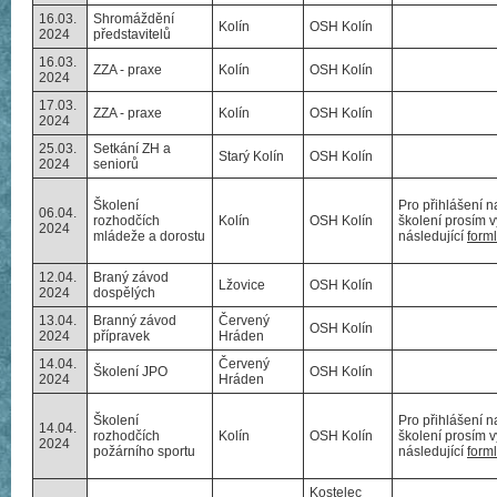
16.03.
Shromáždění
Kolín
OSH Kolín
2024
představitelů
16.03.
ZZA - praxe
Kolín
OSH Kolín
2024
17.03.
ZZA - praxe
Kolín
OSH Kolín
2024
25.03.
Setkání ZH a
Starý Kolín
OSH Kolín
2024
seniorů
Školení
Pro přihlášení n
06.04.
rozhodčích
Kolín
OSH Kolín
školení prosím v
2024
mládeže a dorostu
následující
form
12.04.
Braný závod
Lžovice
OSH Kolín
2024
dospělých
13.04.
Branný závod
Červený
OSH Kolín
2024
přípravek
Hráden
14.04.
Červený
Školení JPO
OSH Kolín
2024
Hráden
Školení
Pro přihlášení n
14.04.
rozhodčích
Kolín
OSH Kolín
školení prosím v
2024
požárního sportu
následující
form
Kostelec