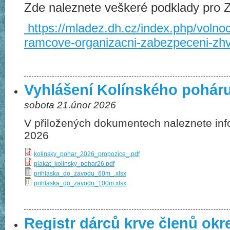
Zde naleznete veškeré podklady pro
https://mladez.dh.cz/index.php/volno
ramcove-organizacni-zabezpeceni-zh
Vyhlášení Kolínského pohár
sobota 21.únor 2026
V přiložených dokumentech naleznete in
2026
kolinsky_pohar_2026_propozice_.pdf
plakat_kolinsky_pohar26.pdf
prihlaska_do_zavodu_60m_.xlsx
prihlaska_do_zavodu_100m.xlsx
Registr dárců krve členů okr