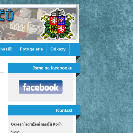
 hasiči
Fotogalerie
Odkazy
Jsme na facebooku
Kontakt
Okresní sdružení hasičů Kolín
Sídlo: