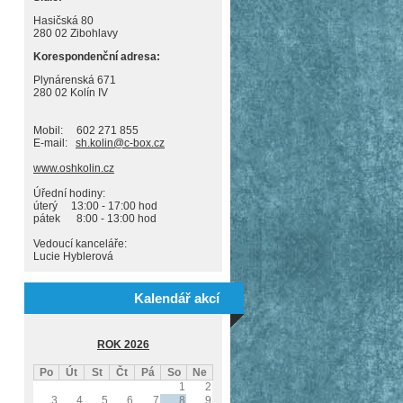
Hasičská 80
280 02 Zibohlavy
Korespondenční adresa:
Plynárenská 671
280 02 Kolín IV
Mobil: 602 271 855
E-mail:
sh.kolin@c-box.cz
www.oshkolin.cz
Úřední hodiny:
úterý 13:00 - 17:00 hod
pátek 8:00 - 13:00 hod
Vedoucí kanceláře:
Lucie Hyblerová
Kalendář akcí
ROK 2026
Po
Út
St
Čt
Pá
So
Ne
1
2
3
4
5
6
7
8
9