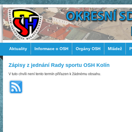
Aktuality
Informace o OSH
Orgány OSH
Mládež
P
Zápisy z jednání Rady sportu OSH Kolín
V tuto chvíli není tento termín přiřazen k žádnému obsahu.