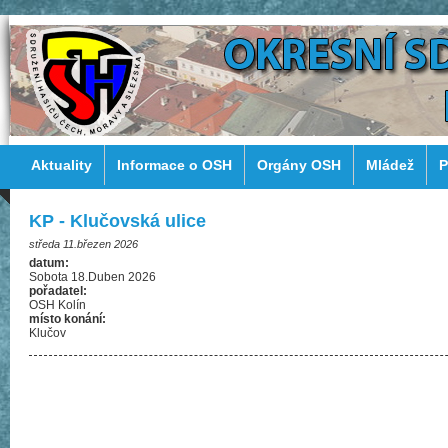
Aktuality
Informace o OSH
Orgány OSH
Mládež
P
KP - Klučovská ulice
středa 11.březen 2026
datum:
Sobota 18.Duben 2026
pořadatel:
OSH Kolín
místo konání:
Klučov