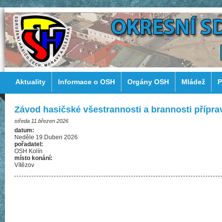
Aktuality
Informace o OSH
Orgány OSH
Mládež
P
Závod hasičské všestrannosti a brannosti přípra
středa 11.březen 2026
datum:
Neděle 19.Duben 2026
pořadatel:
OSH Kolín
místo konání:
Vítězov